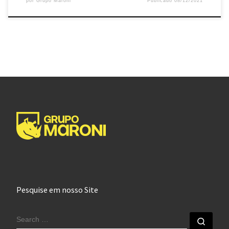
por
Grupo Maroni
Publicado
08/12/2021
Pesquise em nosso Site
SEARCH
Sear