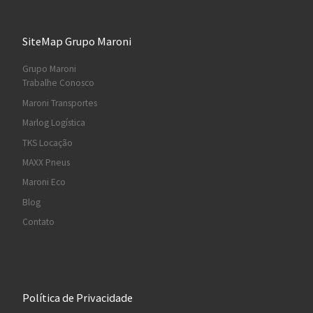
SiteMap Grupo Maroni
Grupo Maroni
Trabalhe Conosco
Maroni Transportes
Marlog Logística
TKS Locação
MAXX Pneus
Maroni Eco
Blog
Contato
Política de Privacidade