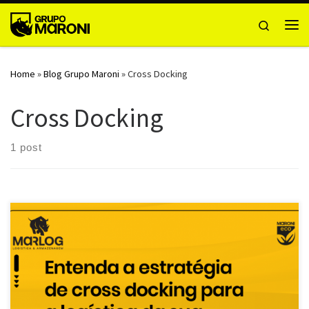
Skip to content
Search
Me
Home
»
Blog Grupo Maroni
»
Cross Docking
Cross Docking
1 post
A logística de uma empresa é a razão pela qual ela funciona. Seus
processos de entrega, armazenagem e […]