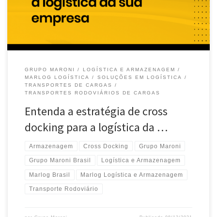
GRUPO MARONI
LOGÍSTICA E ARMAZENAGEM
MARLOG LOGÍSTICA
SOLUÇÕES EM LOGÍSTICA
TRANSPORTES DE CARGAS
TRANSPORTES RODOVIÁRIOS DE CARGAS
Entenda a estratégia de cross
docking para a logística da …
Armazenagem
Cross Docking
Grupo Maroni
Grupo Maroni Brasil
Logística e Armazenagem
Marlog Brasil
Marlog Logística e Armazenagem
Transporte Rodoviário