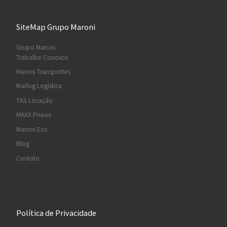
SiteMap Grupo Maroni
Grupo Maroni
Trabalhe Conosco
Maroni Transportes
Marlog Logística
TKS Locação
MAXX Pneus
Maroni Eco
Blog
Contato
Política de Privacidade