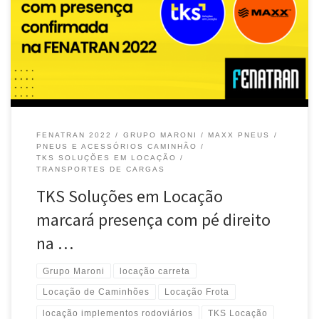
A TKS Soluções em Locação, empresa do Grupo Maroni
especializada em locação de caminhões, pneus e implementos
rodoviários, […]
FENATRAN 2022
GRUPO MARONI
MAXX PNEUS
PNEUS E ACESSÓRIOS CAMINHÃO
TKS SOLUÇÕES EM LOCAÇÃO
TRANSPORTES DE CARGAS
TKS Soluções em Locação
marcará presença com pé direito
na …
Grupo Maroni
locação carreta
Locação de Caminhões
Locação Frota
locação implementos rodoviários
TKS Locação