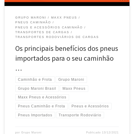
GRUPO MARONI
MAXX PNEUS
PNEUS CAMINHÃO
PNEUS E ACESSÓRIOS CAMINHÃO
TRANSPORTES DE CARGAS
TRANSPORTES RODOVIÁRIOS DE CARGAS
Os principais benefícios dos pneus
importados para o seu caminhão
…
Caminhão e Frota
Grupo Maroni
Grupo Maroni Brasil
Maxx Pneus
Maxx Pneus e Acessórios
Pneus Caminhão e Frota
Pneus e Acessórios
Pneus Importados
Transporte Rodoviário
por
Grupo Maroni
Publicado
13/12/2021