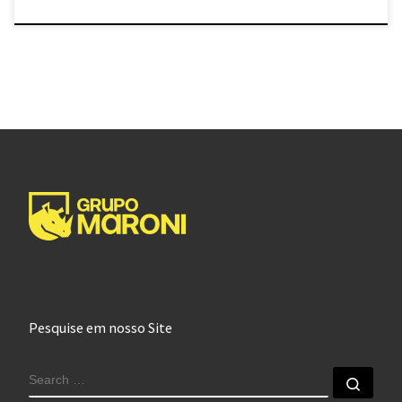
Pesquise em nosso Site
SEARCH
Sear