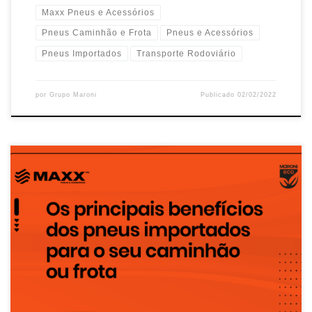
Maxx Pneus e Acessórios
Pneus Caminhão e Frota
Pneus e Acessórios
Pneus Importados
Transporte Rodoviário
por
Grupo Maroni
Publicado
02/02/2022
A alta tecnologia implementada na produção das marcas
de pneus importados é o fator que também proporciona mais
segurança, melhor […]