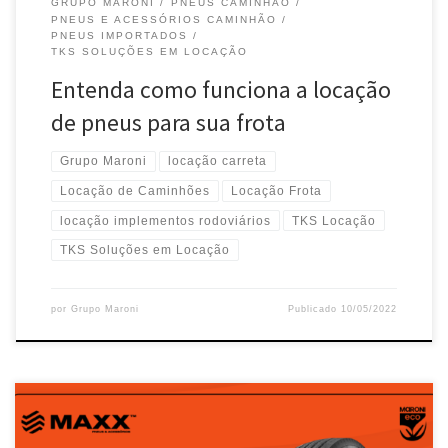
GRUPO MARONI
PNEUS CAMINHÃO
PNEUS E ACESSÓRIOS CAMINHÃO
PNEUS IMPORTADOS
TKS SOLUÇÕES EM LOCAÇÃO
Entenda como funciona a locação
de pneus para sua frota
Grupo Maroni
locação carreta
Locação de Caminhões
Locação Frota
locação implementos rodoviários
TKS Locação
TKS Soluções em Locação
por
Grupo Maroni
Publicado
10/05/2022