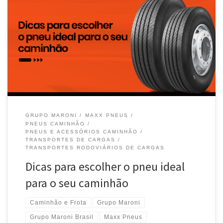
A escolha correta do pneu para o seu caminhão, componente
que, junto com a suspensão, é o grande […]
GRUPO MARONI
MAXX PNEUS
PNEUS CAMINHÃO
PNEUS E ACESSÓRIOS CAMINHÃO
TRANSPORTES DE CARGAS
TRANSPORTES RODOVIÁRIOS DE CARGAS
Dicas para escolher o pneu ideal
para o seu caminhão
Caminhão e Frota
Grupo Maroni
Grupo Maroni Brasil
Maxx Pneus