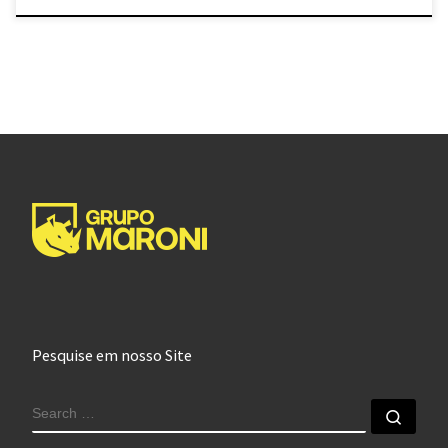
Pesquise em nosso Site
SEARCH
Sear