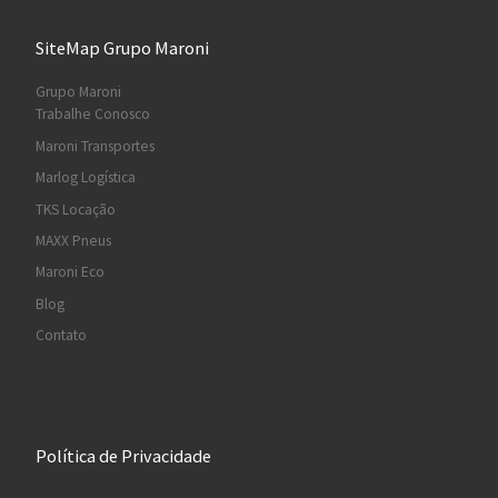
SiteMap Grupo Maroni
Grupo Maroni
Trabalhe Conosco
Maroni Transportes
Marlog Logística
TKS Locação
MAXX Pneus
Maroni Eco
Blog
Contato
Política de Privacidade