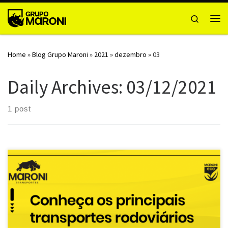
Skip to content
Search
Me
Home
»
Blog Grupo Maroni
»
2021
»
dezembro
»
03
Daily Archives:
03/12/2021
1 post
O transporte rodoviário de cargas é realizado por estradas,
rodovias, ruas e outras vias pavimentadas ou não, com […]