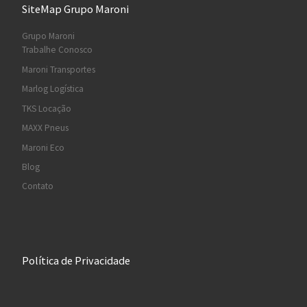
SiteMap Grupo Maroni
Grupo Maroni
Trabalhe Conosco
Maroni Transportes
Marlog Logística
TKS Locação
MAXX Pneus
Maroni Eco
Blog
Contato
Política de Privacidade