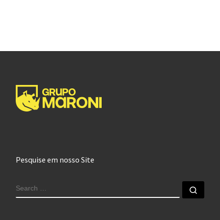
Pesquise em nosso Site
SEARCH
Sear